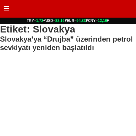
☰
TRY
=
1,72
₽
USD
=
82,16
₽
EUR
=
94,83
₽
CNY
=
12,16
₽
Etiket: Slovakya
Slovakya’ya “Drujba” üzerinden petrol
sevkiyatı yeniden başlatıldı