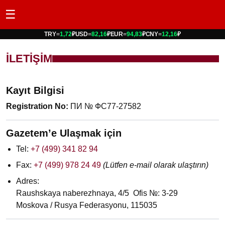
☰
TRY
=
1,72
₽
USD
=
82,16
₽
EUR
=
94,83
₽
CNY
=
12,16
₽
İLETİŞİM
Kayıt Bilgisi
Registration No:
ПИ № ФС77-27582
Gazetem’e Ulaşmak için
Tel:
+7 (499) 341 82 94
Fax:
+7 (499) 978 24 49
(Lütfen e-mail olarak ulaştırın)
Adres:
Raushskaya naberezhnaya, 4/5 Ofis №: 3-29
Moskova / Rusya Federasyonu, 115035