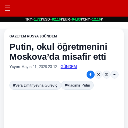
☰
TRY
=
1,72
₽
USD
=
82,16
₽
EUR
=
94,83
₽
CNY
=
12,16
₽
GAZETEM RUSYA | GÜNDEM
Putin, okul öğretmenini
Moskova’da misafir etti
Yayın:
Mayıs 11, 2026 23:12
·
GÜNDEM
#Vera Dmitriyevna Gureviç
#Vladimir Putin