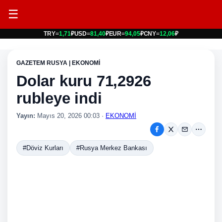
☰
TRY
=
1,71
₽
USD
=
81,40
₽
EUR
=
94,05
₽
CNY
=
12,06
₽
GAZETEM RUSYA | EKONOMİ
Dolar kuru 71,2926
rubleye indi
Yayın:
Mayıs 20, 2026 00:03
·
EKONOMİ
#Döviz Kurları
#Rusya Merkez Bankası