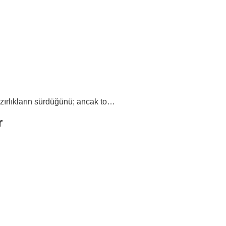
azırlıkların sürdüğünü; ancak to…
r