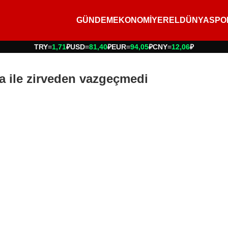
GÜNDEM
EKONOMİ
YEREL
DÜNYA
SPO
TRY
=
1,71
₽
USD
=
81,40
₽
EUR
=
94,05
₽
CNY
=
12,06
₽
a ile zirveden vazgeçmedi