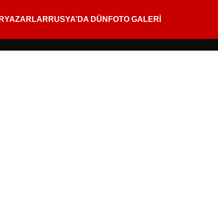
R
YAZARLAR
RUSYA’DA DÜN
FOTO GALERİ