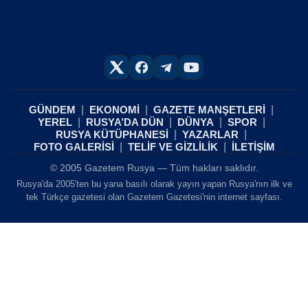
GÜNDEM
EKONOMİ
GAZETE MANŞETLERİ
YEREL
RUSYA’DA DÜN
DÜNYA
SPOR
RUSYA KÜTÜPHANESİ
YAZARLAR
FOTO GALERİSİ
TELİF VE GİZLİLİK
İLETİŞİM
© 2005 Gazetem Rusya — Tüm hakları saklıdır.
Rusya'da 2005'ten bu yana basılı olarak yayın yapan Rusya'nın ilk ve
tek Türkçe gazetesi olan Gazetem Gazetesi'nin internet sayfası.