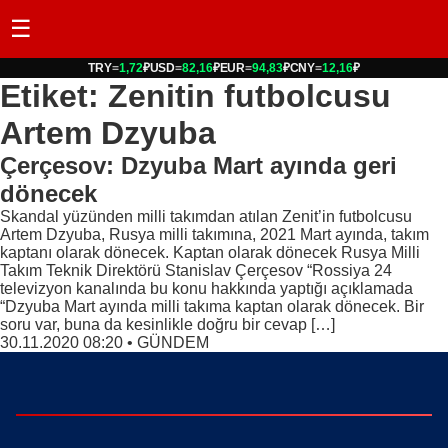
☰
TRY
=
1,72
₽
USD
=
82,16
₽
EUR
=
94,83
₽
CNY
=
12,16
₽
Etiket: Zenitin futbolcusu
Artem Dzyuba
Çerçesov: Dzyuba Mart ayında geri
dönecek
Skandal yüzünden milli takımdan atılan Zenit’in futbolcusu
Artem Dzyuba, Rusya milli takımına, 2021 Mart ayında, takım
kaptanı olarak dönecek. Kaptan olarak dönecek Rusya Milli
Takım Teknik Direktörü Stanislav Çerçesov “Rossiya 24
televizyon kanalında bu konu hakkında yaptığı açıklamada
“Dzyuba Mart ayında milli takıma kaptan olarak dönecek. Bir
soru var, buna da kesinlikle doğru bir cevap […]
30.11.2020 08:20
•
GÜNDEM