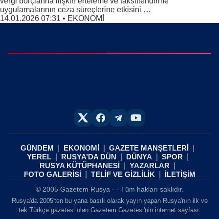
vergi borçlarına ilişkin erteleme ve taksitlendirme
uygulamalarının ceza süreçlerine etkisini …
14.01.2026 07:31
•
EKONOMİ
GÜNDEM
EKONOMİ
GAZETE MANŞETLERİ
YEREL
RUSYA’DA DÜN
DÜNYA
SPOR
RUSYA KÜTÜPHANESİ
YAZARLAR
FOTO GALERİSİ
TELİF VE GİZLİLİK
İLETİŞİM
© 2005 Gazetem Rusya — Tüm hakları saklıdır.
Rusya'da 2005'ten bu yana basılı olarak yayın yapan Rusya'nın ilk ve
tek Türkçe gazetesi olan Gazetem Gazetesi'nin internet sayfası.