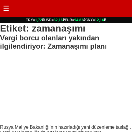
☰
TRY
=
1,72
₽
USD
=
82,16
₽
EUR
=
94,83
₽
CNY
=
12,16
₽
Etiket: zamanaşımı
Vergi borcu olanları yakından
ilgilendiriyor: Zamanaşımı planı
Rusya Maliye Bakanlığı’nın hazırladığı yeni düzenleme taslağı,