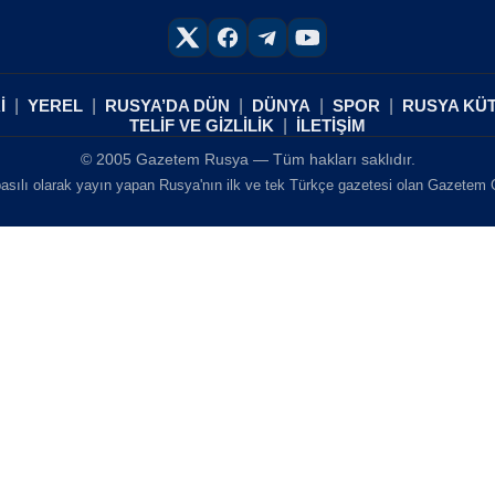
İ
YEREL
RUSYA’DA DÜN
DÜNYA
SPOR
RUSYA KÜ
TELİF VE GİZLİLİK
İLETİŞİM
© 2005 Gazetem Rusya — Tüm hakları saklıdır.
asılı olarak yayın yapan Rusya'nın ilk ve tek Türkçe gazetesi olan Gazetem Ga