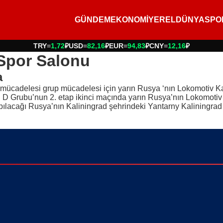
GÜNDEM
EKONOMİ
YEREL
DÜNYA
SPO
TRY
=
1,72
₽
USD
=
82,16
₽
EUR
=
94,83
₽
CNY
=
12,16
₽
 Spor Salonu
a
mücadelesi grup mücadelesi için yarın Rusya ‘nın Lokomotiv Ka
D Grubu’nun 2. etap ikinci maçında yarın Rusya’nın Lokomotiv 
apılacağı Rusya’nın Kaliningrad şehrindeki Yantarny Kaliningr