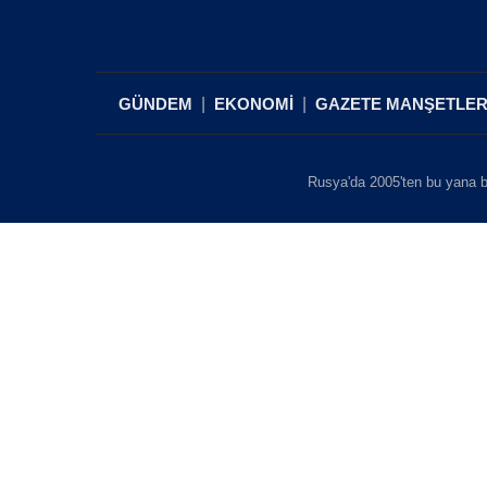
GÜNDEM
EKONOMİ
GAZETE MANŞETLER
Rusya'da 2005'ten bu yana b