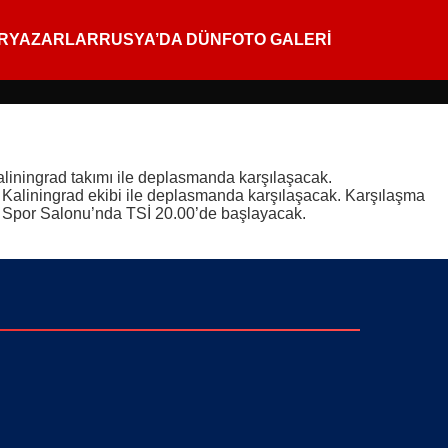
R
YAZARLAR
RUSYA’DA DÜN
FOTO GALERİ
liningrad takımı ile deplasmanda karşılaşacak.
Kaliningrad ekibi ile deplasmanda karşılaşacak. Karşılaşma
ad Spor Salonu’nda TSİ 20.00’de başlayacak.