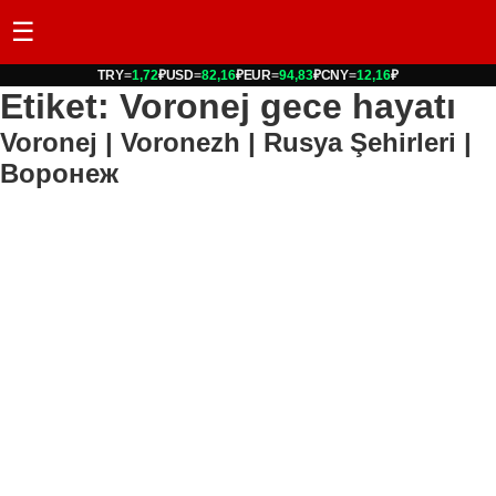
☰
TRY
=
1,72
₽
USD
=
82,16
₽
EUR
=
94,83
₽
CNY
=
12,16
₽
Etiket: Voronej gece hayatı
Voronej | Voronezh | Rusya Şehirleri |
Воронеж