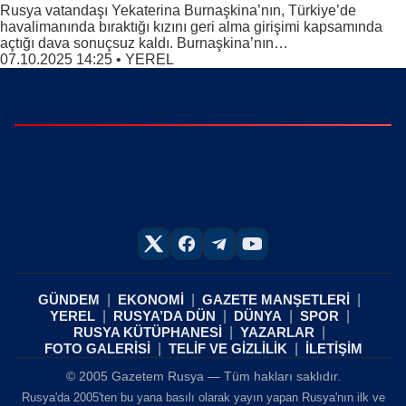
Rusya vatandaşı Yekaterina Burnaşkina’nın, Türkiye’de
havalimanında bıraktığı kızını geri alma girişimi kapsamında
açtığı dava sonuçsuz kaldı. Burnaşkina’nın…
07.10.2025 14:25
•
YEREL
GÜNDEM
EKONOMİ
GAZETE MANŞETLERİ
YEREL
RUSYA’DA DÜN
DÜNYA
SPOR
RUSYA KÜTÜPHANESİ
YAZARLAR
FOTO GALERİSİ
TELİF VE GİZLİLİK
İLETİŞİM
© 2005 Gazetem Rusya — Tüm hakları saklıdır.
Rusya'da 2005'ten bu yana basılı olarak yayın yapan Rusya'nın ilk ve