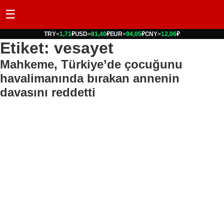
☰
TRY
=
1,71
₽
USD
=
81,40
₽
EUR
=
94,05
₽
CNY
=
12,06
₽
Etiket: vesayet
Mahkeme, Türkiye’de çocuğunu
havalimanında bırakan annenin
davasını reddetti