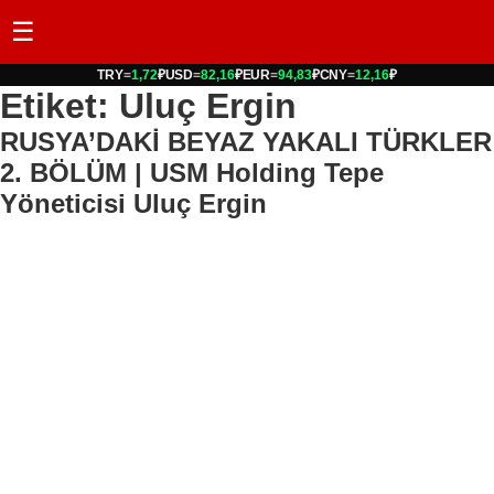
☰
TRY
=
1,72
₽
USD
=
82,16
₽
EUR
=
94,83
₽
CNY
=
12,16
₽
Etiket: Uluç Ergin
RUSYA’DAKİ BEYAZ YAKALI TÜRKLER
2. BÖLÜM | USM Holding Tepe
Yöneticisi Uluç Ergin