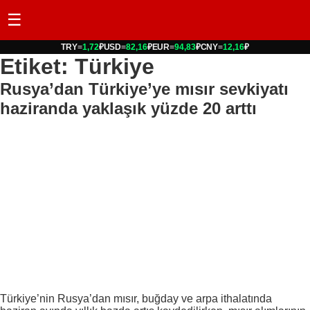
☰
TRY
=
1,72
₽
USD
=
82,16
₽
EUR
=
94,83
₽
CNY
=
12,16
₽
Etiket: Türkiye
Rusya’dan Türkiye’ye mısır sevkiyatı
haziranda yaklaşık yüzde 20 arttı
Türkiye’nin Rusya’dan mısır, buğday ve arpa ithalatında
haziran ayında yıllık bazda artış kaydedilirken, mısır alımlarının