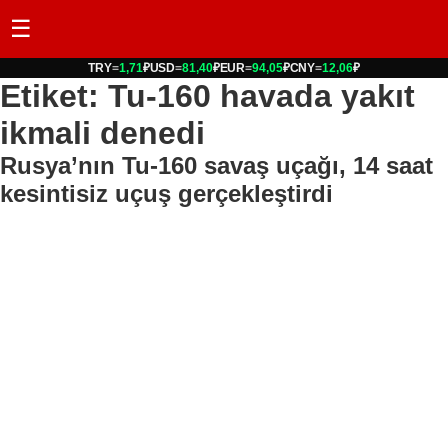
☰
TRY
=
1,71
₽
USD
=
81,40
₽
EUR
=
94,05
₽
CNY
=
12,06
₽
Etiket: Tu-160 havada yakıt
ikmali denedi
Rusya’nın Tu-160 savaş uçağı, 14 saat
kesintisiz uçuş gerçekleştirdi