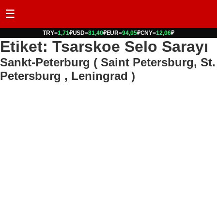
☰
TRY
=
1,71
₽
USD
=
81,40
₽
EUR
=
94,05
₽
CNY
=
12,06
₽
Etiket: Tsarskoe Selo Sarayı
Sankt-Peterburg ( Saint Petersburg, St.
Petersburg , Leningrad )