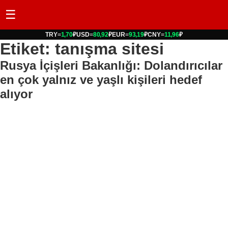
☰
TRY
=
1,70
₽
USD
=
80,92
₽
EUR
=
93,19
₽
CNY
=
11,96
₽
Etiket: tanışma sitesi
Rusya İçişleri Bakanlığı: Dolandırıcılar
en çok yalnız ve yaşlı kişileri hedef
alıyor