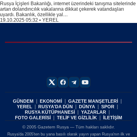
Rusya İçişleri Bakanlığı, internet üzerindeki tanışma sitelerinde
artan dolandırıcılık vakalarına dikkat çekerek vatandaşları
uyardı. Bakanlık, özellikle yal…
19.10.2025 05:32
•
YEREL
GÜNDEM
EKONOMİ
GAZETE MANŞETLERİ
YEREL
RUSYA’DA DÜN
DÜNYA
SPOR
RUSYA KÜTÜPHANESİ
YAZARLAR
FOTO GALERİSİ
TELİF VE GİZLİLİK
İLETİŞİM
© 2005 Gazetem Rusya — Tüm hakları saklıdır.
Rusya'da 2005'ten bu yana basılı olarak yayın yapan Rusya'nın ilk ve