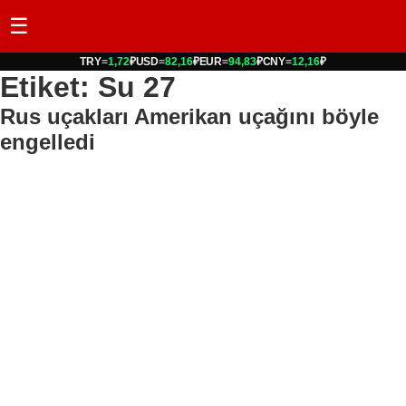
☰
TRY
=
1,72
₽
USD
=
82,16
₽
EUR
=
94,83
₽
CNY
=
12,16
₽
Etiket: Su 27
Rus uçakları Amerikan uçağını böyle
engelledi