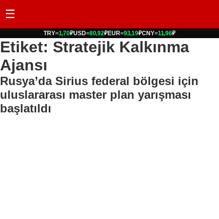
☰
TRY
=
1,70
₽
USD
=
80,92
₽
EUR
=
93,19
₽
CNY
=
11,96
₽
Etiket: Stratejik Kalkınma
Ajansı
Rusya’da Sirius federal bölgesi için
uluslararası master plan yarışması
başlatıldı