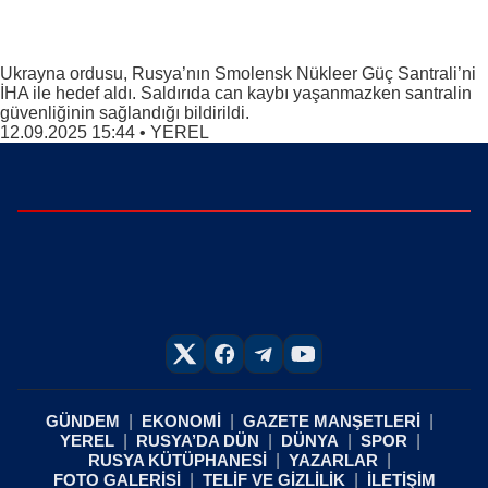
Ukrayna ordusu, Rusya’nın Smolensk Nükleer Güç Santrali’ni
İHA ile hedef aldı. Saldırıda can kaybı yaşanmazken santralin
güvenliğinin sağlandığı bildirildi.
12.09.2025 15:44
•
YEREL
GÜNDEM
EKONOMİ
GAZETE MANŞETLERİ
YEREL
RUSYA’DA DÜN
DÜNYA
SPOR
RUSYA KÜTÜPHANESİ
YAZARLAR
FOTO GALERİSİ
TELİF VE GİZLİLİK
İLETİŞİM