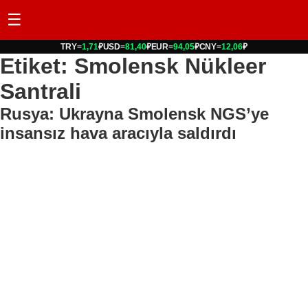
☰
TRY
=
1,71
₽
USD
=
81,40
₽
EUR
=
94,05
₽
CNY
=
12,06
₽
Etiket: Smolensk Nükleer
Santrali
Rusya: Ukrayna Smolensk NGS’ye
insansız hava aracıyla saldırdı