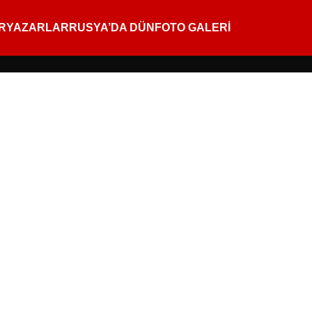
R
YAZARLAR
RUSYA’DA DÜN
FOTO GALERİ