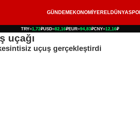
GÜNDEM
EKONOMİ
YEREL
DÜNYA
SPO
TRY
=
1,72
₽
USD
=
82,16
₽
EUR
=
94,83
₽
CNY
=
12,16
₽
ş uçağı
esintisiz uçuş gerçekleştirdi