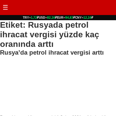
☰
TRY
=
1,72
₽
USD
=
82,16
₽
EUR
=
94,83
₽
CNY
=
12,16
₽
Etiket: Rusyada petrol
ihracat vergisi yüzde kaç
oranında arttı
Rusya’da petrol ihracat vergisi arttı