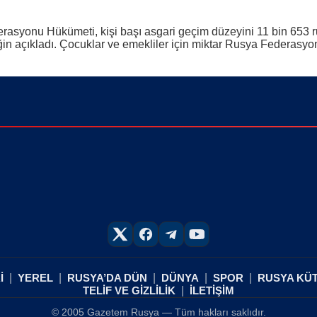
asyonu Hükümeti, kişi başı asgari geçim düzeyini 11 bin 653 rub
iğin açıkladı. Çocuklar ve emekliler için miktar Rusya Federasy
İ
YEREL
RUSYA’DA DÜN
DÜNYA
SPOR
RUSYA KÜ
TELİF VE GİZLİLİK
İLETİŞİM
© 2005 Gazetem Rusya — Tüm hakları saklıdır.