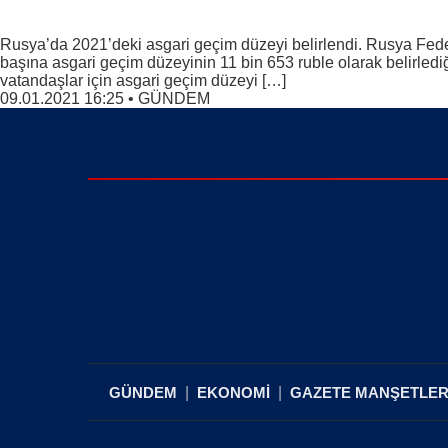
Rusya’da 2021’deki asgari geçim düzeyi belirlendi. Rusya Feder
başına asgari geçim düzeyinin 11 bin 653 ruble olarak belirled
vatandaşlar için asgari geçim düzeyi […]
09.01.2021 16:25
•
GÜNDEM
GÜNDEM
EKONOMİ
GAZETE MANŞETLER