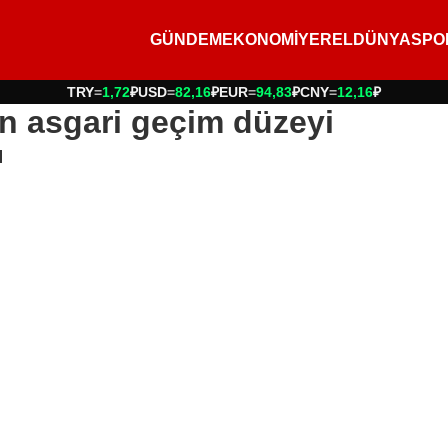
GÜNDEM
EKONOMİ
YEREL
DÜNYA
SPO
TRY
=
1,72
₽
USD
=
82,16
₽
EUR
=
94,83
₽
CNY
=
12,16
₽
in asgari geçim düzeyi
ı