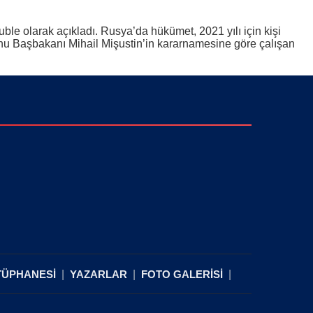
le olarak açıkladı. Rusya’da hükümet, 2021 yılı için kişi
onu Başbakanı Mihail Mişustin’in kararnamesine göre çalışan
TÜPHANESİ
YAZARLAR
FOTO GALERİSİ