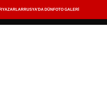
R
YAZARLAR
RUSYA’DA DÜN
FOTO GALERİ