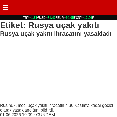
☰
TRY
=
1,71
₽
USD
=
81,40
₽
EUR
=
94,05
₽
CNY
=
12,06
₽
Etiket: Rusya uçak yakıtı
Rusya uçak yakıtı ihracatını yasakladı
Rus hükümeti, uçak yakıtı ihracatının 30 Kasım’a kadar geçici
olarak yasaklandığını bildirdi.
01.06.2026 10:09
•
GÜNDEM