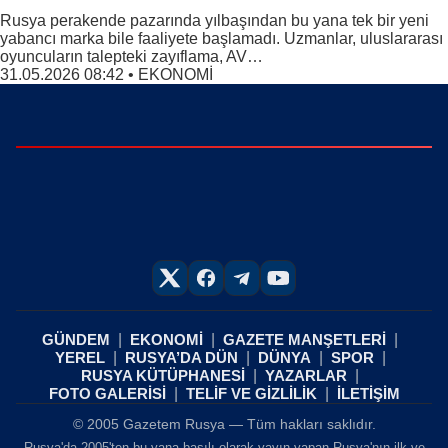
Rusya perakende pazarında yılbaşından bu yana tek bir yeni
yabancı marka bile faaliyete başlamadı. Uzmanlar, uluslararası
oyuncuların talepteki zayıflama, AV…
31.05.2026 08:42
•
EKONOMİ
GÜNDEM
EKONOMİ
GAZETE MANŞETLERİ
YEREL
RUSYA’DA DÜN
DÜNYA
SPOR
RUSYA KÜTÜPHANESİ
YAZARLAR
FOTO GALERİSİ
TELİF VE GİZLİLİK
İLETİŞİM
© 2005 Gazetem Rusya — Tüm hakları saklıdır.
Rusya'da 2005'ten bu yana basılı olarak yayın yapan Rusya'nın ilk ve