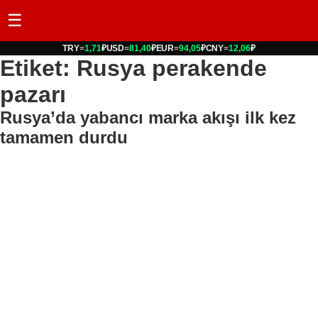
☰
TRY
=
1,71
₽
USD
=
81,40
₽
EUR
=
94,05
₽
CNY
=
12,06
₽
Etiket: Rusya perakende
pazarı
Rusya’da yabancı marka akışı ilk kez
tamamen durdu