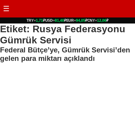
☰
TRY
=
1,71
₽
USD
=
81,40
₽
EUR
=
94,05
₽
CNY
=
12,06
₽
Etiket: Rusya Federasyonu
Gümrük Servisi
Federal Bütçe’ye, Gümrük Servisi’den
gelen para miktarı açıklandı