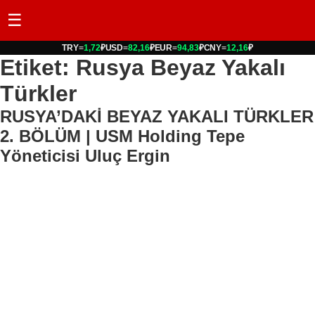
☰
TRY
=
1,72
₽
USD
=
82,16
₽
EUR
=
94,83
₽
CNY
=
12,16
₽
Etiket: Rusya Beyaz Yakalı
Türkler
RUSYA’DAKİ BEYAZ YAKALI TÜRKLER
2. BÖLÜM | USM Holding Tepe
Yöneticisi Uluç Ergin