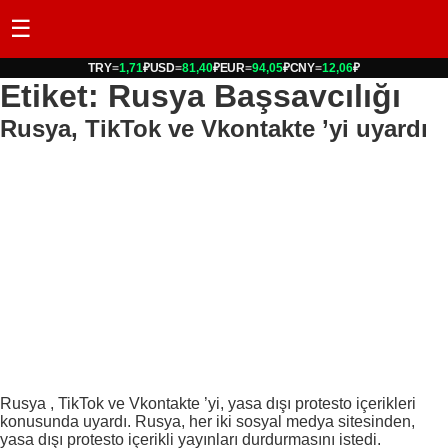
☰
TRY
=
1,71
₽
USD
=
81,40
₽
EUR
=
94,05
₽
CNY
=
12,06
₽
Etiket: Rusya Başsavcılığı
Rusya, TikTok ve Vkontakte ’yi uyardı
Rusya , TikTok ve Vkontakte ’yi, yasa dışı protesto içerikleri
konusunda uyardı. Rusya, her iki sosyal medya sitesinden,
yasa dışı protesto içerikli yayınları durdurmasını istedi.