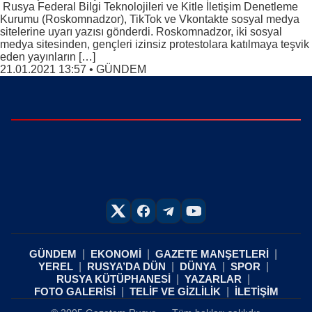
Rusya Federal Bilgi Teknolojileri ve Kitle İletişim Denetleme
Kurumu (Roskomnadzor), TikTok ve Vkontakte sosyal medya
sitelerine uyarı yazısı gönderdi. Roskomnadzor, iki sosyal
medya sitesinden, gençleri izinsiz protestolara katılmaya teşvik
eden yayınların […]
21.01.2021 13:57
•
GÜNDEM
GÜNDEM
EKONOMİ
GAZETE MANŞETLERİ
YEREL
RUSYA’DA DÜN
DÜNYA
SPOR
RUSYA KÜTÜPHANESİ
YAZARLAR
FOTO GALERİSİ
TELİF VE GİZLİLİK
İLETİŞİM