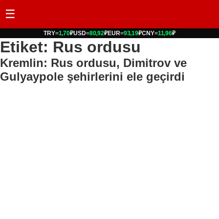
☰
TRY
=
1,70
₽
USD
=
80,92
₽
EUR
=
93,19
₽
CNY
=
11,96
₽
Etiket: Rus ordusu
Kremlin: Rus ordusu, Dimitrov ve
Gulyaypole şehirlerini ele geçirdi