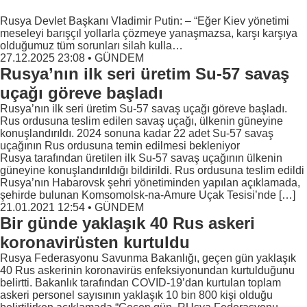
Rusya Devlet Başkanı Vladimir Putin: – “Eğer Kiev yönetimi
meseleyi barışçıl yollarla çözmeye yanaşmazsa, karşı karşıya
olduğumuz tüm sorunları silah kulla…
27.12.2025 23:08
•
GÜNDEM
Rusya’nın ilk seri üretim Su-57 savaş
uçağı göreve başladı
Rusya’nın ilk seri üretim Su-57 savaş uçağı göreve başladı.
Rus ordusuna teslim edilen savaş uçağı, ülkenin güneyine
konuşlandırıldı. 2024 sonuna kadar 22 adet Su-57 savaş
uçağının Rus ordusuna temin edilmesi bekleniyor
Rusya tarafından üretilen ilk Su-57 savaş uçağının ülkenin
güneyine konuşlandırıldığı bildirildi. Rus ordusuna teslim edildi
Rusya’nın Habarovsk şehri yönetiminden yapılan açıklamada,
şehirde bulunan Komsomolsk-na-Amure Uçak Tesisi’nde […]
21.01.2021 12:54
•
GÜNDEM
Bir günde yaklaşık 40 Rus askeri
koronavirüsten kurtuldu
Rusya Federasyonu Savunma Bakanlığı, geçen gün yaklaşık
40 Rus askerinin koronavirüs enfeksiyonundan kurtulduğunu
belirtti. Bakanlık tarafından COVID-19’dan kurtulan toplam
askeri personel sayısının yaklaşık 10 bin 800 kişi olduğu