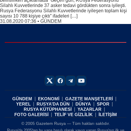
belirtilirken açıklamada “Geçen gün, RUsya Federasyonu
Silahlı Kuvvetlerinde 37 asker tedavi gördükten sonra iyileşti.
Rusya Federasyonu Silahlı Kuvvetlerinde iyileşen toplam kişi
sayısı 10 788 kişiye çıktı” ifadeleri […]
31.08.2020 07:36
•
GÜNDEM
GÜNDEM
EKONOMİ
GAZETE MANŞETLERİ
YEREL
RUSYA’DA DÜN
DÜNYA
SPOR
RUSYA KÜTÜPHANESİ
YAZARLAR
FOTO GALERİSİ
TELİF VE GİZLİLİK
İLETİŞİM
© 2005 Gazetem Rusya — Tüm hakları saklıdır.
Rusya'da 2005'ten bu yana basılı olarak yayın yapan Rusya'nın ilk ve