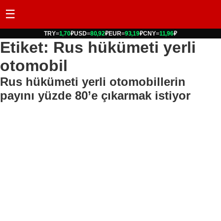
☰
TRY
=
1,70
₽
USD
=
80,92
₽
EUR
=
93,19
₽
CNY
=
11,96
₽
Etiket: Rus hükümeti yerli
otomobil
Rus hükümeti yerli otomobillerin
payını yüzde 80’e çıkarmak istiyor