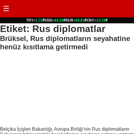
☰
TRY
=
1,72
₽
USD
=
82,16
₽
EUR
=
94,83
₽
CNY
=
12,16
₽
Etiket: Rus diplomatlar
Brüksel, Rus diplomatların seyahatine
henüz kısıtlama getirmedi
Belçika İçişleri Bakanlığı, Avrupa Birliği’nin Rus diplomatların