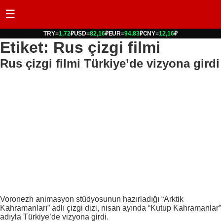
☰
TRY
=
1,72
₽
USD
=
82,16
₽
EUR
=
94,83
₽
CNY
=
12,16
₽
Etiket: Rus çizgi filmi
Rus çizgi filmi Türkiye’de vizyona girdi
Voronezh animasyon stüdyosunun hazırladığı “Arktik
Kahramanları” adlı çizgi dizi, nisan ayında “Kutup Kahramanlar”
adıyla Türkiye’de vizyona girdi.