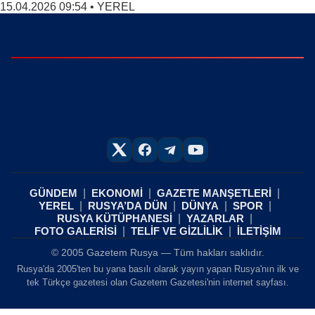
15.04.2026 09:54
•
YEREL
GÜNDEM
EKONOMİ
GAZETE MANŞETLERİ
YEREL
RUSYA’DA DÜN
DÜNYA
SPOR
RUSYA KÜTÜPHANESİ
YAZARLAR
FOTO GALERİSİ
TELİF VE GİZLİLİK
İLETİŞİM
© 2005 Gazetem Rusya — Tüm hakları saklıdır.
Rusya'da 2005'ten bu yana basılı olarak yayın yapan Rusya'nın ilk ve
tek Türkçe gazetesi olan Gazetem Gazetesi'nin internet sayfası.