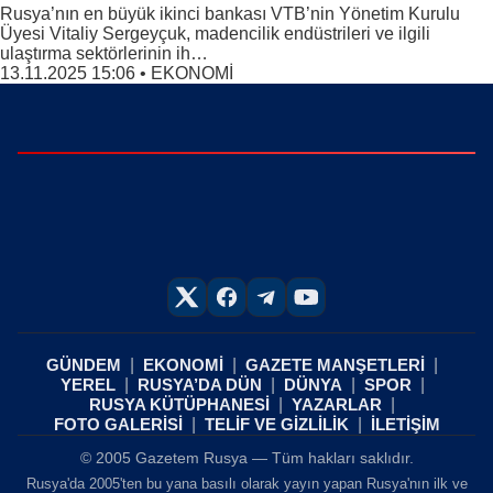
Rusya’nın en büyük ikinci bankası VTB’nin Yönetim Kurulu
Üyesi Vitaliy Sergeyçuk, madencilik endüstrileri ve ilgili
ulaştırma sektörlerinin ih…
13.11.2025 15:06
•
EKONOMİ
GÜNDEM
EKONOMİ
GAZETE MANŞETLERİ
YEREL
RUSYA’DA DÜN
DÜNYA
SPOR
RUSYA KÜTÜPHANESİ
YAZARLAR
FOTO GALERİSİ
TELİF VE GİZLİLİK
İLETİŞİM
© 2005 Gazetem Rusya — Tüm hakları saklıdır.
Rusya'da 2005'ten bu yana basılı olarak yayın yapan Rusya'nın ilk ve