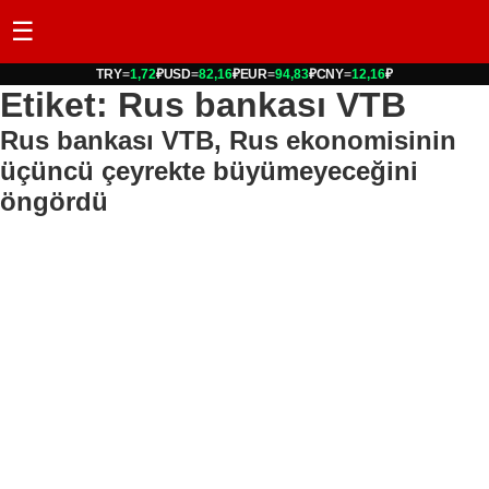
☰
TRY
=
1,72
₽
USD
=
82,16
₽
EUR
=
94,83
₽
CNY
=
12,16
₽
Etiket: Rus bankası VTB
Rus bankası VTB, Rus ekonomisinin
üçüncü çeyrekte büyümeyeceğini
öngördü