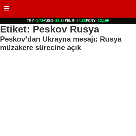
☰
TRY
=
1,72
₽
USD
=
82,16
₽
EUR
=
94,83
₽
CNY
=
12,16
₽
Etiket: Peskov Rusya
Peskov’dan Ukrayna mesajı: Rusya
müzakere sürecine açık