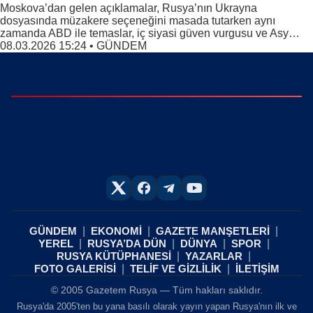
Moskova’dan gelen açıklamalar, Rusya’nın Ukrayna
dosyasında müzakere seçeneğini masada tutarken aynı
zamanda ABD ile temaslar, iç siyasi güven vurgusu ve Asy…
08.03.2026 15:24
•
GÜNDEM
GÜNDEM
EKONOMİ
GAZETE MANŞETLERİ
YEREL
RUSYA’DA DÜN
DÜNYA
SPOR
RUSYA KÜTÜPHANESİ
YAZARLAR
FOTO GALERİSİ
TELİF VE GİZLİLİK
İLETİŞİM
© 2005 Gazetem Rusya — Tüm hakları saklıdır.
Rusya'da 2005'ten bu yana basılı olarak yayın yapan Rusya'nın ilk ve