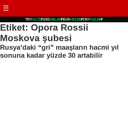
☰
TRY
=
1,71
₽
USD
=
81,40
₽
EUR
=
94,05
₽
CNY
=
12,06
₽
Etiket: Opora Rossii
Moskova şubesi
Rusya’daki “gri” maaşların hacmi yıl
sonuna kadar yüzde 30 artabilir