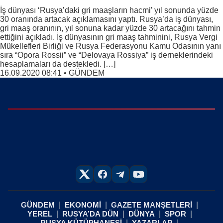
İş dünyası ‘Rusya’daki gri maaşların hacmi’ yıl sonunda yüzde
30 oranında artacak açıklamasını yaptı. Rusya’da iş dünyası,
gri maaş oranının, yıl sonuna kadar yüzde 30 artacağını tahmin
ettiğini açıkladı. İş dünyasının gri maaş tahminini, Rusya Vergi
Mükellefleri Birliği ve Rusya Federasyonu Kamu Odasının yanı
sıra “Opora Rossii” ve “Delovaya Rossiya” iş derneklerindeki
hesaplamaları da destekledi. […]
16.09.2020 08:41
•
GÜNDEM
GÜNDEM
EKONOMİ
GAZETE MANŞETLERİ
YEREL
RUSYA’DA DÜN
DÜNYA
SPOR
RUSYA KÜTÜPHANESİ
YAZARLAR