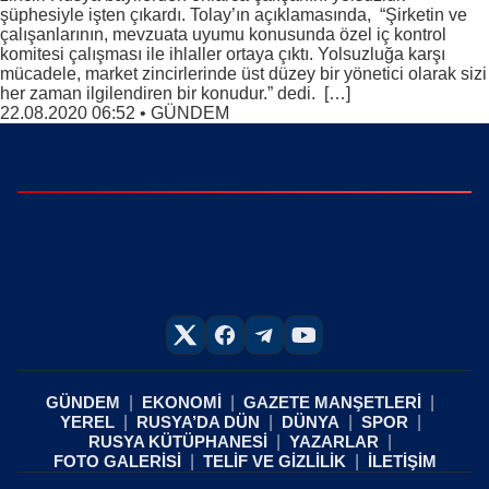
şüphesiyle işten çıkardı. Tolay’ın açıklamasında, “Şirketin ve
çalışanlarının, mevzuata uyumu konusunda özel iç kontrol
komitesi çalışması ile ihlaller ortaya çıktı. Yolsuzluğa karşı
mücadele, market zincirlerinde üst düzey bir yönetici olarak sizi
her zaman ilgilendiren bir konudur.” dedi. […]
22.08.2020 06:52
•
GÜNDEM
GÜNDEM
EKONOMİ
GAZETE MANŞETLERİ
YEREL
RUSYA’DA DÜN
DÜNYA
SPOR
RUSYA KÜTÜPHANESİ
YAZARLAR
FOTO GALERİSİ
TELİF VE GİZLİLİK
İLETİŞİM