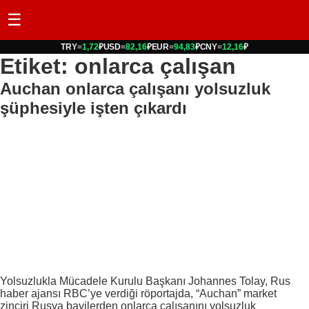
☰
TRY
=
1,72
₽
USD
=
82,16
₽
EUR
=
94,83
₽
CNY
=
12,16
₽
Etiket: onlarca çalışan
Auchan onlarca çalışanı yolsuzluk
şüphesiyle işten çıkardı
Yolsuzlukla Mücadele Kurulu Başkanı Johannes Tolay, Rus
haber ajansı RBC’ye verdiği röportajda, “Auchan” market
zinciri Rusya bayilerden onlarca çalışanını yolsuzluk