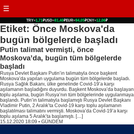
☰
TRY
=
1,71
₽
USD
=
81,40
₽
EUR
=
94,05
₽
CNY
=
12,06
₽
Etiket: Önce Moskova'da
bugün bölgelerde başladı
Putin talimat vermişti, önce
Moskova’da, bugün tüm bölgelerde
başladı
Rusya Devlet Başkanı Putin’in talimatıyla önce başkent
Moskova’da yapılan uygulama bugün tüm bölgelerde başladı.
Rusya Sağlık Bakanı, ülke genelinde Covid-19’a karşı
aşılamanın başladığını duyurdu. Başkent Moskova’da başlayan
toplu aşılama, bugün Rusya’nın tüm bölgelerinde uygulanmaya
başlandı. Putin’in talimatıyla başlamıştı Rusya Devlet Başkanı
Vladimir Putin, 2 Aralık’ta Covid-19 karşı toplu aşılamanın
başlatılması talimatını vermişti. Moskova’da Covid-19’a karşı
toplu aşılama 5 Aralık’ta başlamıştı. […]
15.12.2020 18:09
•
GÜNDEM