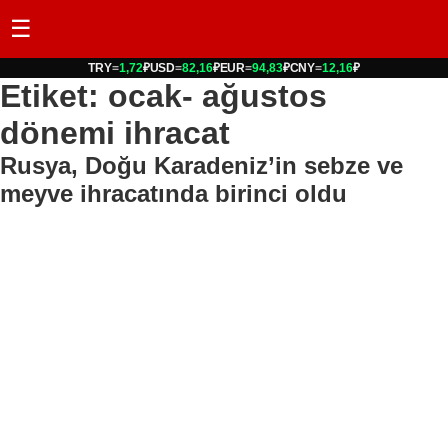
☰
TRY
=
1,72
₽
USD
=
82,16
₽
EUR
=
94,83
₽
CNY
=
12,16
₽
Etiket: ocak- ağustos
dönemi ihracat
Rusya, Doğu Karadeniz’in sebze ve
meyve ihracatında birinci oldu