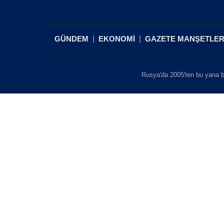
GÜNDEM
EKONOMİ
GAZETE MANŞETLER
Rusya'da 2005'ten bu yana b