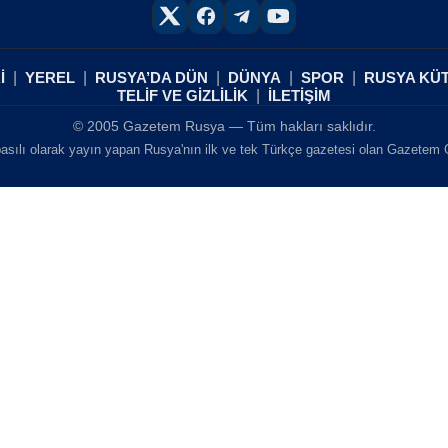
İ
YEREL
RUSYA’DA DÜN
DÜNYA
SPOR
RUSYA KÜ
TELİF VE GİZLİLİK
İLETİŞİM
© 2005 Gazetem Rusya — Tüm hakları saklıdır.
asılı olarak yayın yapan Rusya'nın ilk ve tek Türkçe gazetesi olan Gazetem Ga