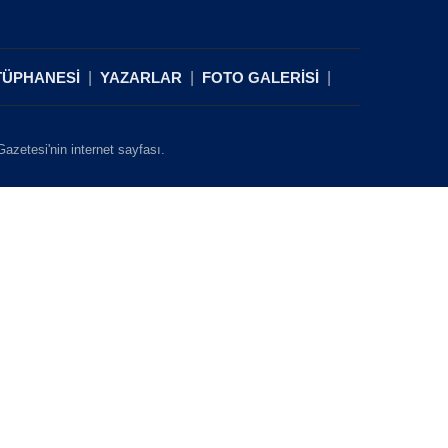
TÜPHANESİ
YAZARLAR
FOTO GALERİSİ
zetesi'nin internet sayfası.