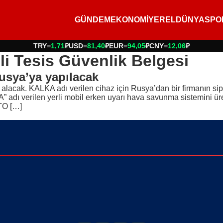
GÜNDEM
EKONOMİ
YEREL
DÜNYA
SPO
TRY
=
1,71
₽
USD
=
81,40
₽
EUR
=
94,05
₽
CNY
=
12,06
₽
zli Tesis Güvenlik Belgesi
Rusya’ya yapılacak
acak. KALKA adı verilen cihaz için Rusya’dan bir firmanın sipar
KA” adı verilen yerli mobil erken uyarı hava savunma sistemini ü
ATO […]