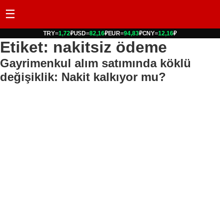
☰
TRY
=
1,72
₽
USD
=
82,16
₽
EUR
=
94,83
₽
CNY
=
12,16
₽
Etiket: nakitsiz ödeme
Gayrimenkul alım satımında köklü
değişiklik: Nakit kalkıyor mu?