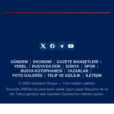
GÜNDEM
EKONOMİ
GAZETE MANŞETLERİ
YEREL
RUSYA’DA DÜN
DÜNYA
SPOR
RUSYA KÜTÜPHANESİ
YAZARLAR
FOTO GALERİSİ
TELİF VE GİZLİLİK
İLETİŞİM
© 2005 Gazetem Rusya — Tüm hakları saklıdır.
Rusya'da 2005'ten bu yana basılı olarak yayın yapan Rusya'nın ilk ve
tek Türkçe gazetesi olan Gazetem Gazetesi'nin internet sayfası.