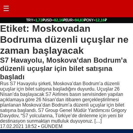
☰
TRY
=
1,72
₽
USD
=
82,16
₽
EUR
=
94,83
₽
CNY
=
12,16
₽
Etiket: Moskovadan
Bodruma düzenli uçuşlar ne
zaman başlayacak
S7 Havayolu, Moskova’dan Bodrum’a
düzenli uçuşlar için bilet satışına
başladı
Rus S7 Havayolu şirketi, Moskova’dan Bodrum’a düzenli
uçuşlar için bilet satışına başladığını duyurdu. Uçuşlar 26
Nisan’da başlayacak S7 Airlines basın servisinden yapılan
açıklamaya göre 26 Nisan’dan itibaren gerçekleştirilmesi
planlanan Moskova’dan Bodrum’a düzenli uçuşlar için bilet
satışına başlandı. S7 Group Genel Müdür Yardımcısı Grigory
Davydov, “S7 yolcularına, Türkiye’de dinlenme için yeni bir
destinasyon sunmaktan mutluluk duyuyoruz. […]
17.02.2021 18:52
•
GÜNDEM