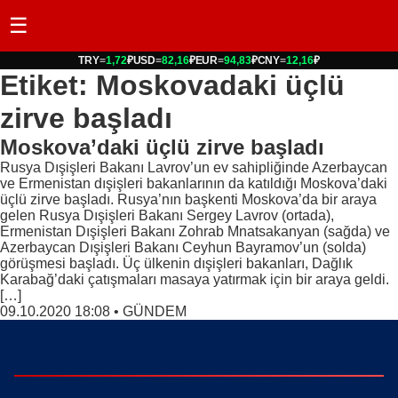
☰
TRY
=
1,72
₽
USD
=
82,16
₽
EUR
=
94,83
₽
CNY
=
12,16
₽
Etiket: Moskovadaki üçlü
zirve başladı
Moskova’daki üçlü zirve başladı
Rusya Dışişleri Bakanı Lavrov’un ev sahipliğinde Azerbaycan
ve Ermenistan dışişleri bakanlarının da katıldığı Moskova’daki
üçlü zirve başladı. Rusya’nın başkenti Moskova’da bir araya
gelen Rusya Dışişleri Bakanı Sergey Lavrov (ortada),
Ermenistan Dışişleri Bakanı Zohrab Mnatsakanyan (sağda) ve
Azerbaycan Dışişleri Bakanı Ceyhun Bayramov’un (solda)
görüşmesi başladı. Üç ülkenin dışişleri bakanları, Dağlık
Karabağ’daki çatışmaları masaya yatırmak için bir araya geldi.
[…]
09.10.2020 18:08
•
GÜNDEM