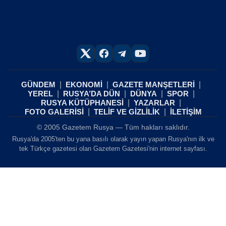
GÜNDEM
EKONOMİ
GAZETE MANŞETLERİ
YEREL
RUSYA’DA DÜN
DÜNYA
SPOR
RUSYA KÜTÜPHANESİ
YAZARLAR
FOTO GALERİSİ
TELİF VE GİZLİLİK
İLETİŞİM
© 2005 Gazetem Rusya — Tüm hakları saklıdır.
Rusya'da 2005'ten bu yana basılı olarak yayın yapan Rusya'nın ilk ve
tek Türkçe gazetesi olan Gazetem Gazetesi'nin internet sayfası.