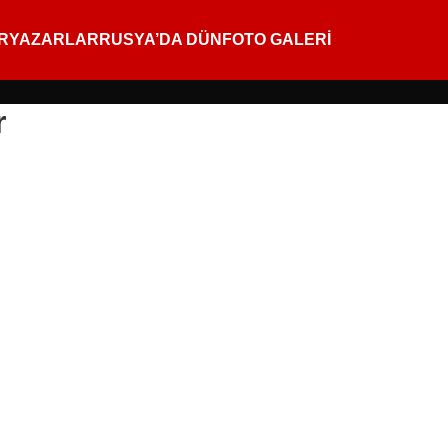
R
YAZARLAR
RUSYA’DA DÜN
FOTO GALERİ
r