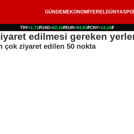
GÜNDEM
EKONOMİ
YEREL
DÜNYA
SPO
TRY
=
1,72
₽
USD
=
82,16
₽
EUR
=
94,83
₽
CNY
=
12,16
₽
iyaret edilmesi gereken yerle
 çok ziyaret edilen 50 nokta