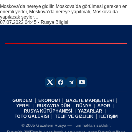
Moskova’da nereye gidilir, Moskova’da görülmesi gereken en
önemli yerler, Moskova’da nereye yapılmalı, Moskova’da
yapılacak şeyler…
07.07.2022 04:45
•
Rusya Bilgisi
GÜNDEM
EKONOMİ
GAZETE MANŞETLERİ
YEREL
RUSYA’DA DÜN
DÜNYA
SPOR
RUSYA KÜTÜPHANESİ
YAZARLAR
FOTO GALERİSİ
TELİF VE GİZLİLİK
İLETİŞİM
© 2005 Gazetem Rusya — Tüm hakları saklıdır.