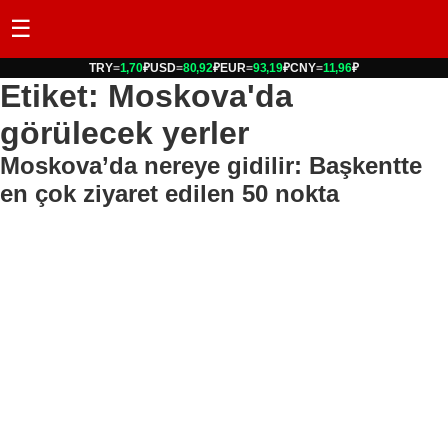
☰
TRY
=
1,70
₽
USD
=
80,92
₽
EUR
=
93,19
₽
CNY
=
11,96
₽
Etiket: Moskova'da
görülecek yerler
Moskova’da nereye gidilir: Başkentte
en çok ziyaret edilen 50 nokta