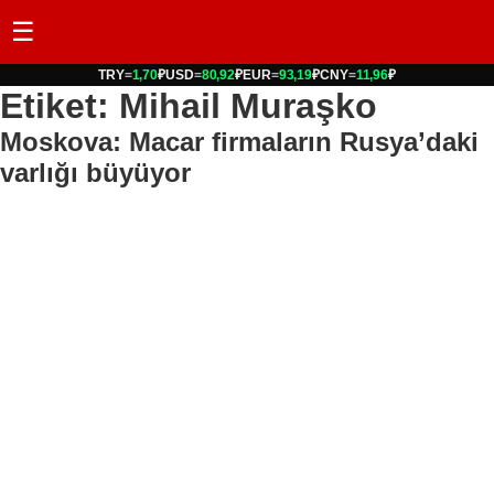
☰
TRY
=
1,70
₽
USD
=
80,92
₽
EUR
=
93,19
₽
CNY
=
11,96
₽
Etiket: Mihail Muraşko
Moskova: Macar firmaların Rusya’daki
varlığı büyüyor