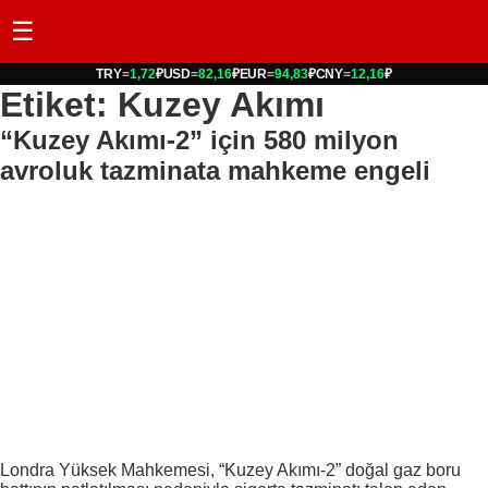
☰
TRY
=
1,72
₽
USD
=
82,16
₽
EUR
=
94,83
₽
CNY
=
12,16
₽
Etiket: Kuzey Akımı
“Kuzey Akımı-2” için 580 milyon
avroluk tazminata mahkeme engeli
Londra Yüksek Mahkemesi, “Kuzey Akımı-2” doğal gaz boru