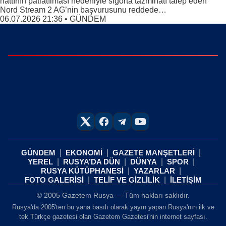
hattının patlatılması nedeniyle sigorta tazminatı talep eden
Nord Stream 2 AG’nin başvurusunu reddede…
06.07.2026 21:36
•
GÜNDEM
GÜNDEM
EKONOMİ
GAZETE MANŞETLERİ
YEREL
RUSYA’DA DÜN
DÜNYA
SPOR
RUSYA KÜTÜPHANESİ
YAZARLAR
FOTO GALERİSİ
TELİF VE GİZLİLİK
İLETİŞİM
© 2005 Gazetem Rusya — Tüm hakları saklıdır.
Rusya'da 2005'ten bu yana basılı olarak yayın yapan Rusya'nın ilk ve
tek Türkçe gazetesi olan Gazetem Gazetesi'nin internet sayfası.