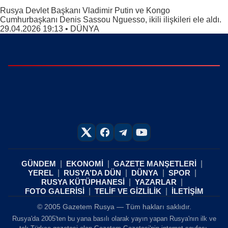
Rusya Devlet Başkanı Vladimir Putin ve Kongo
Cumhurbaşkanı Denis Sassou Nguesso, ikili ilişkileri ele aldı.
29.04.2026 19:13
•
DÜNYA
GÜNDEM
EKONOMİ
GAZETE MANŞETLERİ
YEREL
RUSYA’DA DÜN
DÜNYA
SPOR
RUSYA KÜTÜPHANESİ
YAZARLAR
FOTO GALERİSİ
TELİF VE GİZLİLİK
İLETİŞİM
© 2005 Gazetem Rusya — Tüm hakları saklıdır.
Rusya'da 2005'ten bu yana basılı olarak yayın yapan Rusya'nın ilk ve