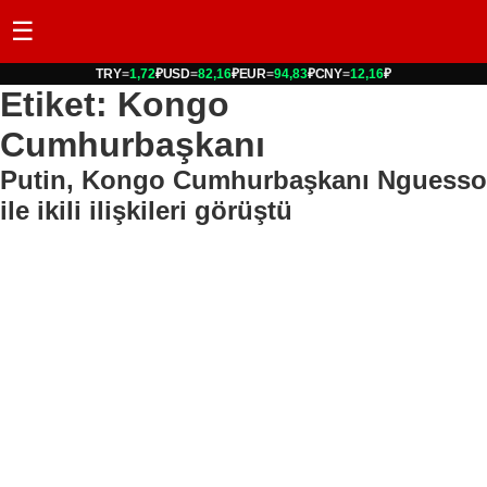
☰
TRY
=
1,72
₽
USD
=
82,16
₽
EUR
=
94,83
₽
CNY
=
12,16
₽
Etiket: Kongo
Cumhurbaşkanı
Putin, Kongo Cumhurbaşkanı Nguesso
ile ikili ilişkileri görüştü