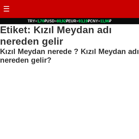
☰
TRY
=
1,70
₽
USD
=
80,92
₽
EUR
=
93,19
₽
CNY
=
11,96
₽
Etiket: Kızıl Meydan adı
nereden gelir
Kızıl Meydan nerede ? Kızıl Meydan adı
nereden gelir?