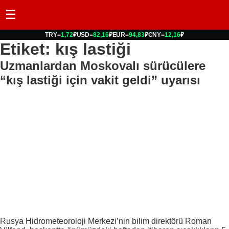
☰
TRY
=
1,72
₽
USD
=
82,16
₽
EUR
=
94,83
₽
CNY
=
12,16
₽
Etiket: kış lastiği
Uzmanlardan Moskovalı sürücülere
“kış lastiği için vakit geldi” uyarısı
Rusya Hidrometeoroloji Merkezi’nin bilim direktörü Roman