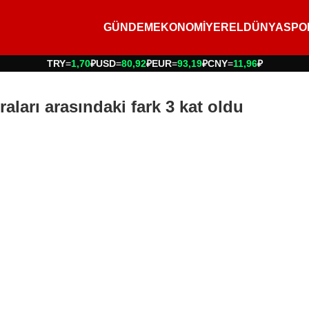
GÜNDEM
EKONOMİ
YEREL
DÜNYA
SPO
TRY
=
1,70
₽
USD
=
80,92
₽
EUR
=
93,19
₽
CNY
=
11,96
₽
aları arasındaki fark 3 kat oldu