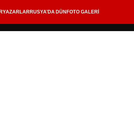
R
YAZARLAR
RUSYA’DA DÜN
FOTO GALERİ