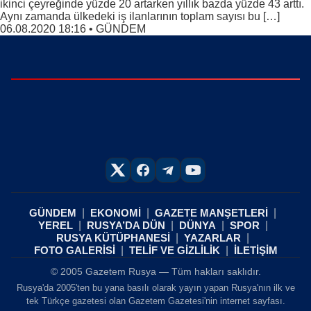
ikinci çeyreğinde yüzde 20 artarken yıllık bazda yüzde 43 arttı.
Aynı zamanda ülkedeki iş ilanlarının toplam sayısı bu […]
06.08.2020 18:16
•
GÜNDEM
GÜNDEM
EKONOMİ
GAZETE MANŞETLERİ
YEREL
RUSYA’DA DÜN
DÜNYA
SPOR
RUSYA KÜTÜPHANESİ
YAZARLAR
FOTO GALERİSİ
TELİF VE GİZLİLİK
İLETİŞİM
© 2005 Gazetem Rusya — Tüm hakları saklıdır.
Rusya'da 2005'ten bu yana basılı olarak yayın yapan Rusya'nın ilk ve
tek Türkçe gazetesi olan Gazetem Gazetesi'nin internet sayfası.