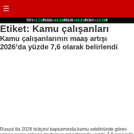
☰
TRY
=
1,72
₽
USD
=
82,16
₽
EUR
=
94,83
₽
CNY
=
12,16
₽
Etiket: Kamu çalışanları
Kamu çalışanlarının maaş artışı
2026’da yüzde 7,6 olarak belirlendi
Rusya’da 2026 bütçesi kapsamında kamu sektöründe görev