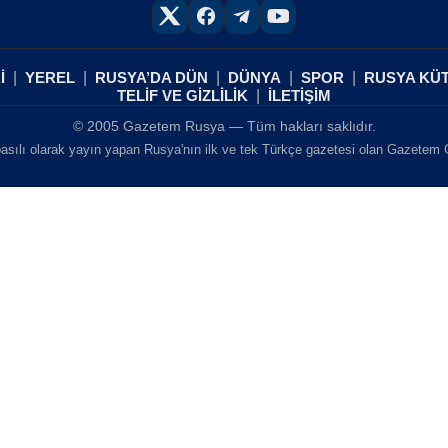
İ
YEREL
RUSYA’DA DÜN
DÜNYA
SPOR
RUSYA KÜ
TELİF VE GİZLİLİK
İLETİŞİM
© 2005 Gazetem Rusya — Tüm hakları saklıdır.
asılı olarak yayın yapan Rusya'nın ilk ve tek Türkçe gazetesi olan Gazetem Ga