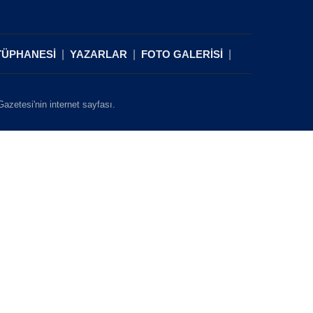
TÜPHANESİ
YAZARLAR
FOTO GALERİSİ
zetesi'nin internet sayfası.