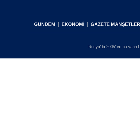
GÜNDEM
EKONOMİ
GAZETE MANŞETLER
Rusya'da 2005'ten bu yana b