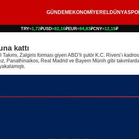
GÜNDEM
EKONOMİ
YEREL
DÜNYA
SPO
TRY
=
1,72
₽
USD
=
82,16
₽
EUR
=
94,83
₽
CNY
=
12,16
₽
una kattı
ımı, Zalgiris forması giyen ABD’li şutör K.C. Rivers’ı kadrosuna
ldız, Panathinaikos, Real Madrid ve Bayern Münih gibi takımlard
yakalamıştı.