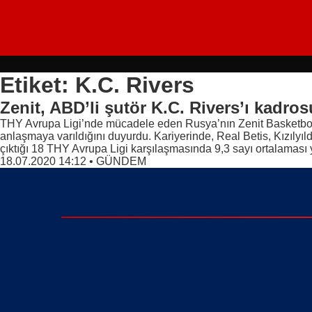
Etiket: K.C. Rivers
Zenit, ABD’li şutör K.C. Rivers’ı kadros
THY Avrupa Ligi’nde mücadele eden Rusya’nın Zenit Basketbol Tak
anlaşmaya varıldığını duyurdu. Kariyerinde, Real Betis, Kızılyı
çıktığı 18 THY Avrupa Ligi karşılaşmasında 9,3 sayı ortalaması 
18.07.2020 14:12
•
GÜNDEM